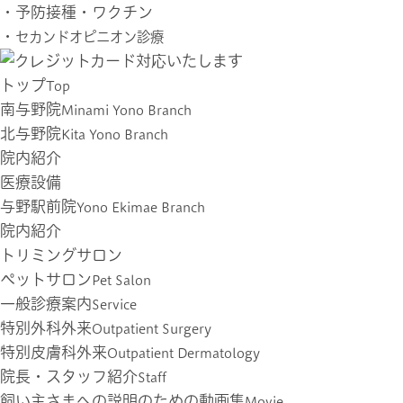
・
予防接種・ワクチン
・
セカンドオピニオン診療
トップ
Top
南与野院
Minami Yono Branch
北与野院
Kita Yono Branch
院内紹介
医療設備
与野駅前院
Yono Ekimae Branch
院内紹介
トリミングサロン
ペットサロン
Pet Salon
一般診療案内
Service
特別外科外来
Outpatient Surgery
特別皮膚科外来
Outpatient Dermatology
院長・スタッフ紹介
Staff
飼い主さまへの説明のための動画集
Movie