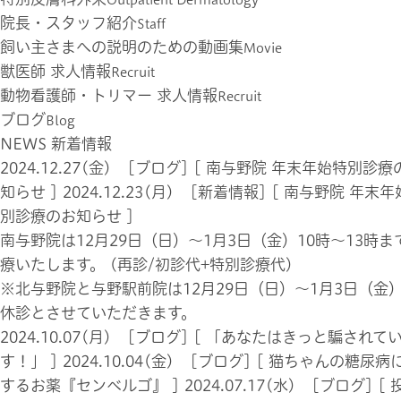
院長・スタッフ紹介
Staff
飼い主さまへの説明のための動画集
Movie
獣医師 求人情報
Recruit
動物看護師・トリマー 求人情報
Recruit
ブログ
Blog
NEWS
新着情報
2024.12.27(金) [ブログ]
[
南与野院 年末年始特別診療
知らせ
]
2024.12.23(月) [新着情報]
[ 南与野院 年末年
別診療のお知らせ ]
南与野院は12月29日（日）～1月3日（金）10時〜13時ま
療いたします。 (再診/初診代+特別診療代)
※北与野院と与野駅前院は12月29日（日）～1月3日（金
休診とさせていただきます。
2024.10.07(月) [ブログ]
[
「あなたはきっと騙されて
す！」
]
2024.10.04(金) [ブログ]
[
猫ちゃんの糖尿病
するお薬『センベルゴ』
]
2024.07.17(水) [ブログ]
[