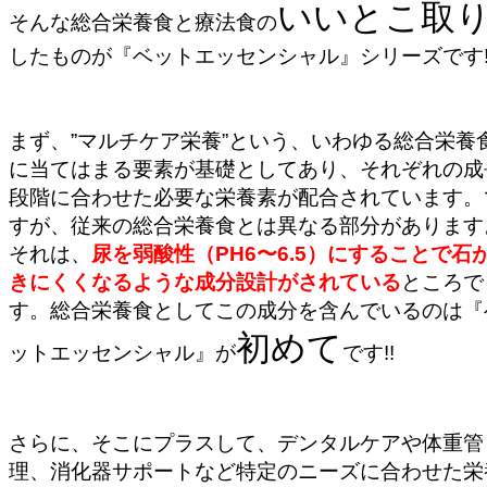
いいとこ取
そんな総合栄養食と療法食の
したものが『ベットエッセンシャル』シリーズです
まず、
”
マルチケア栄養
”
という、いわゆる総合栄養
に当てはまる要素が基礎としてあり、それぞれの成
段階に合わせた必要な栄養素が配合されています。
すが、従来の総合栄養食とは異なる部分があります
それは、
尿を弱酸性（
PH6
〜
6.5
）にすることで石
きにくくなるような成分設計がされている
ところで
す。総合栄養食としてこの成分を含んでいるのは『
初めて
ットエッセンシャル』が
です
!!
さらに、そこにプラスして、デンタルケアや体重管
理、消化器サポートなど特定のニーズに合わせた栄