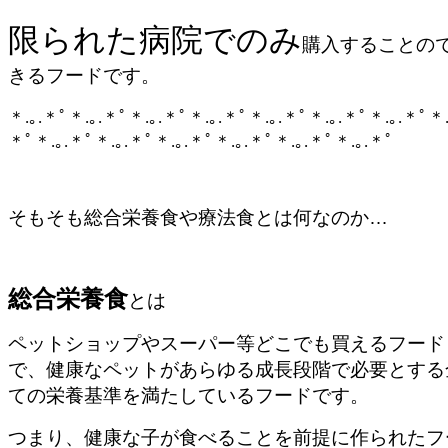
限られた病院でのみ
購入することの
きるフードです。
＊
.
｡
.
＊ﾟ＊
.
｡
.
＊ﾟ＊
.
｡
.
＊ﾟ＊
.
｡
.
＊ﾟ＊
.
｡
.
＊ﾟ＊
.
｡
.
＊ﾟ＊
.
｡
.
＊ﾟ＊
＊ﾟ
＊
.
｡
.
＊ﾟ＊
.
｡
.
＊ﾟ＊
.
｡
.
＊ﾟ＊
.
｡
.
＊ﾟ
＊
.
｡
.
＊ﾟ＊
.
｡
.
＊ﾟ
そもそも総合栄養食や療法食とは何なのか
…
総合栄養食
とは
ペットショップやスーパー等どこでも買えるフード
で、健康なペットがあらゆる成長段階で必要とする
ての栄養基準を満たしているフードです。
つまり、健康な子が食べることを前提に作られたフ