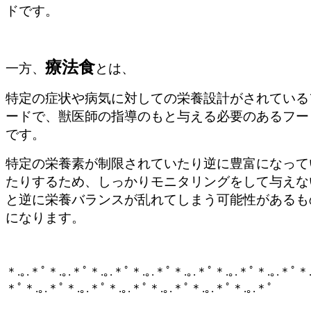
ドです。
療法食
一方、
とは、
特定の症状や病気に対しての栄養設計がされている
ードで、獣医師の指導のもと与える必要のあるフー
です。
特定の栄養素が制限されていたり逆に豊富になって
たりするため、しっかりモニタリングをして与えな
と逆に栄養バランスが乱れてしまう可能性があるも
になります。
＊
.
｡
.
＊ﾟ＊
.
｡
.
＊ﾟ＊
.
｡
.
＊ﾟ＊
.
｡
.
＊ﾟ＊
.
｡
.
＊ﾟ＊
.
｡
.
＊ﾟ＊
.
｡
.
＊ﾟ＊
＊ﾟ＊
.
｡
.
＊ﾟ＊
.
｡
.
＊ﾟ＊
.
｡
.
＊ﾟ＊
.
｡
.
＊ﾟ
＊
.
｡
.
＊ﾟ＊
.
｡
.
＊ﾟ