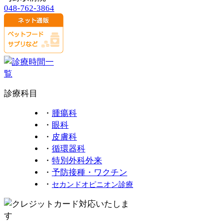
048-762-3864
診療科目
・
腫瘍科
・
眼科
・
皮膚科
・
循環器科
・
特別外科外来
・
予防接種・ワクチン
・
セカンドオピニオン診療