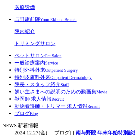
医療設備
与野駅前院
Yono Ekimae Branch
院内紹介
トリミングサロン
ペットサロン
Pet Salon
一般診療案内
Service
特別外科外来
Outpatient Surgery
特別皮膚科外来
Outpatient Dermatology
院長・スタッフ紹介
Staff
飼い主さまへの説明のための動画集
Movie
獣医師 求人情報
Recruit
動物看護師・トリマー 求人情報
Recruit
ブログ
Blog
NEWS
新着情報
2024.12.27(金) [ブログ]
[
南与野院 年末年始特別診