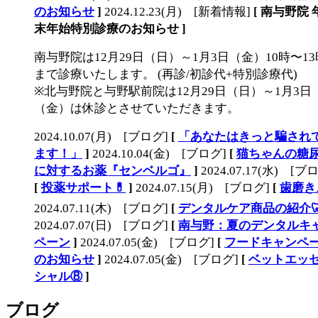
のお知らせ
]
2024.12.23(月) [新着情報]
[ 南与野院 
末年始特別診療のお知らせ ]
南与野院は12月29日（日）～1月3日（金）10時〜13
まで診療いたします。 (再診/初診代+特別診療代)
※北与野院と与野駅前院は12月29日（日）～1月3日
（金）は休診とさせていただきます。
2024.10.07(月) [ブログ]
[
「あなたはきっと騙され
ます！」
]
2024.10.04(金) [ブログ]
[
猫ちゃんの糖
に対するお薬『センベルゴ』
]
2024.07.17(水) [ブ
[
投薬サポート💊
]
2024.07.15(月) [ブログ]
[
歯磨き
2024.07.11(木) [ブログ]
[
デンタルケア商品の紹介
2024.07.07(日) [ブログ]
[
南与野：夏のデンタルキ
ペーン
]
2024.07.05(金) [ブログ]
[
フードキャンペ
のお知らせ
]
2024.07.05(金) [ブログ]
[
ベットエッ
シャル⑧
]
ブログ