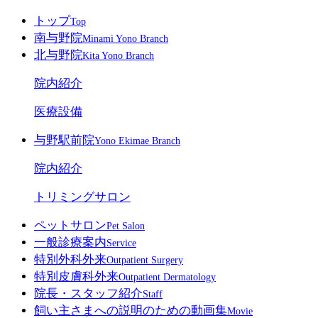
トップ
Top
南与野院
Minami Yono Branch
北与野院
Kita Yono Branch
院内紹介
医療設備
与野駅前院
Yono Ekimae Branch
院内紹介
トリミングサロン
ペットサロン
Pet Salon
一般診療案内
Service
特別外科外来
Outpatient Surgery
特別皮膚科外来
Outpatient Dermatology
院長・スタッフ紹介
Staff
飼い主さまへの説明のための動画集
Movie